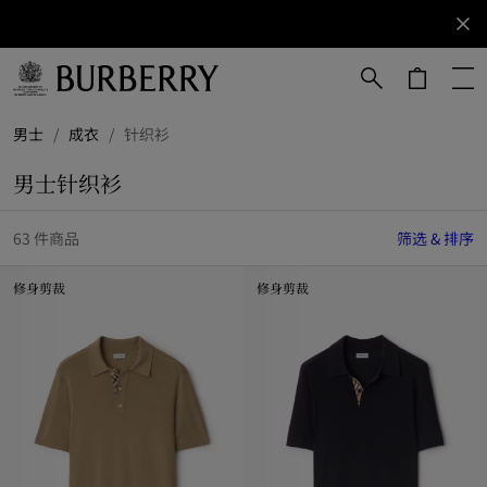
立即订阅
订阅获取
Burberry
品牌资
讯。
跳转至主目录
跳转至页脚
男士
/
成衣
/
针织衫
男士针织衫
63 件商品
筛选 & 排序
修身剪裁
修身剪裁