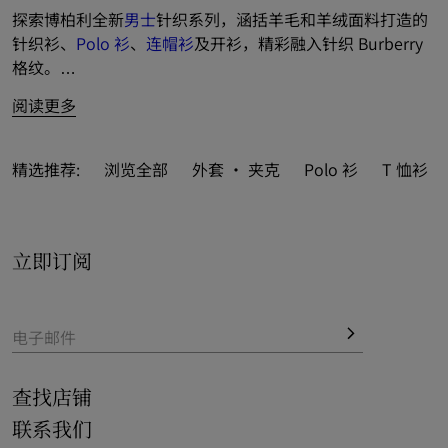
探索博柏利全新
男士
针织系列，涵括羊毛和羊绒面料打造的
针织衫、
Polo 衫
、
连帽衫
及开衫，精彩融入针织 Burberry 
格纹。
阅读更多
推出精美套装和典藏图案设计等缤纷新品，以多彩色调活力
演绎。
精选推荐:
浏览全部
外套 · 夹克
Polo 衫
T 恤衫
Polo 衫
和针织衫点缀针织马术骑士徽标（EKD），碰撞菱形
图案和
格纹
元素，彰显精致细节巧思。
立即订阅
新季款式亮眼登场，呈献休闲
运动衫
和
短裤
等格调之选。

电子邮件
查找店铺
联系我们