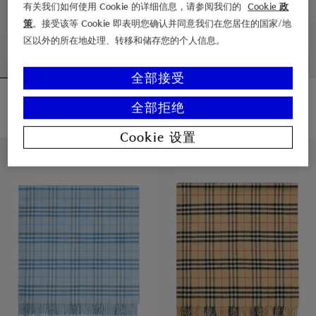
有关我们如何使用 Cookie 的详细信息，请参阅我们的
Cookie 政
策
。接受该等 Cookie 即表明您确认并同意我们在您居住的国家/地
区以外的所在地处理、转移和储存您的个人信息。
全部接受
水鸟图案格纹双肩包
格纹棉质运动鞋
¥5,500.00
¥2,600.00
全部拒绝
水鸟图案格纹双肩包, ¥5,500.00
格纹棉质运动鞋, ¥2,600.00
Cookie 设置
私人印记服务
私人印记服务