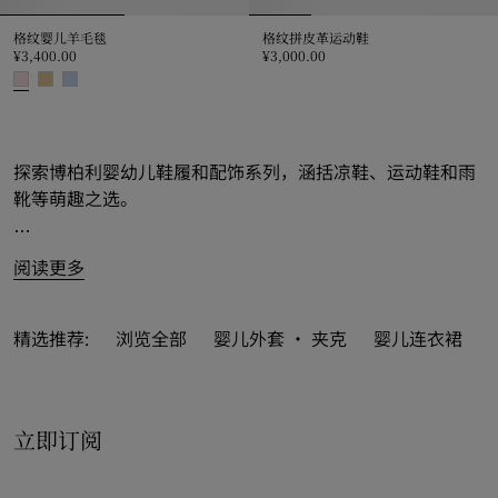
格纹婴儿羊毛毯
格纹拼皮革运动鞋
¥3,400.00
¥3,000.00
格纹拼皮革运动鞋, ¥3,000.00
格纹婴儿羊毛毯, ¥3,400.00
探索博柏利婴幼儿鞋履和配饰系列，涵括凉鞋、运动鞋和雨
靴等萌趣之选。
为
男童
和
女童
贴心呈献玛丽珍平底鞋、尼龙束带运动鞋等多
阅读更多
彩设计，巧缀品牌典藏元素，温情守护活力童年。
新季
婴儿鞋
和露趾款式缤纷亮相，以鲜明品牌风格点亮整体
精选推荐:
浏览全部
婴儿外套 · 夹克
婴儿连衣裙
造型。系列亦涵括新季 Burberry 格纹设计和徽标装饰雨
靴，巧妙彰显品牌格调。
立即订阅
必备鞋履新品以百变造型和配色演绎，搭配鲜尚婴儿袜、帽
子和围兜，精彩诠释童真魅力。