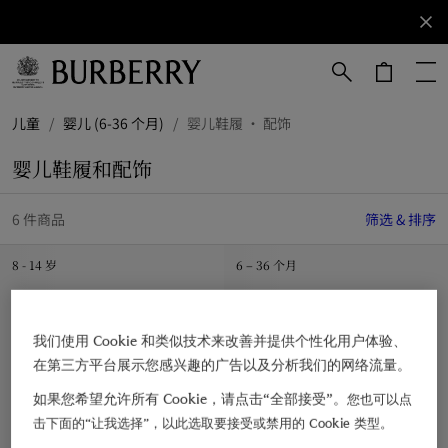
立即订阅
订阅获取
Burberry
品牌资
讯。
跳转至主目录
跳转至页脚
儿童
/
婴儿 (6-36 个月)
/
婴儿鞋履 · 配饰
婴儿鞋履和配饰
6 件商品
筛选 & 排序
8 - 14 岁
6 – 36 个月
我们使用 Cookie 和类似技术来改善并提供个性化用户体验、
在第三方平台展示您感兴趣的广告以及分析我们的网络流量。
如果您希望允许所有 Cookie，请点击“全部接受”。
您也可以点
击下面的“让我选择”，以此选取要接受或禁用的 Cookie 类型。