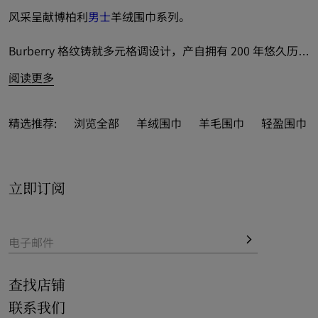
风采呈献博柏利
男士
羊绒围巾系列。
Burberry 格纹铸就多元格调设计，产自拥有 200 年悠久历史
的苏格兰传统工坊；搭配缤纷新季精品，巧添鲜尚新风。
阅读更多
推出典藏米色、鼠尾草色和骑士蓝等经典或新季配色。
精选推荐:
浏览全部
羊绒围巾
羊毛围巾
轻盈围巾
亦可作为精美
礼品
，尊享免费
私人印记
服务，为精选款式添
以至多 3 枚姓名首字母，缔造个人专属风范。
立即订阅
电子邮件
查找店铺
联系我们