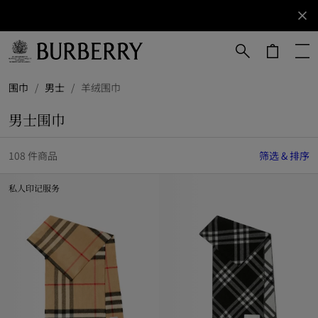
立即订阅
订阅获取
Burberry
品牌资
讯。
跳转至主目录
跳转至页脚
围巾
/
男士
/
羊绒围巾
男士围巾
108 件商品
筛选 & 排序
私人印记服务