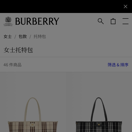
立即订阅
订阅获取
Burberry
品牌资
讯。
跳转至主目录
跳转至页脚
女士
/
包款
/
托特包
女士托特包
46 件商品
筛选 & 排序