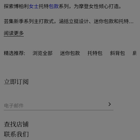
探索博柏利
女士
托特
包款
系列，为摩登女性倾心打造。
芸集新季系列主打款式，涵括立挺设计、迷你包款和托特包
等多姿选择。
阅读更多
精彩融入马术骑士徽标（EKD）等经典元素，巧妙呼应品牌
典藏传统。标志性 Burberry 格纹碰撞多彩色调，以鲜尚之
精选推荐:
浏览全部
迷你包款
托特包
斜背包
肩
姿点亮新季型格。b 字型配件作为全新品牌元素创意登场，
风采成就精致设计细节。
立即订阅
推出小号和中号棉质帆布托特包，搭配大号皮革包款，以多
重尺寸演绎品牌格调风范。
电子邮件
查找店铺
联系我们