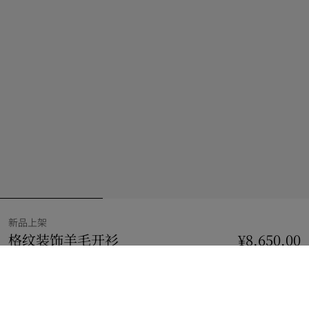
新品上架
格纹装饰羊毛开衫
价格 ¥8,650.00
新品上架
¥8,650.00
灰色
2 款颜色
选择尺码: