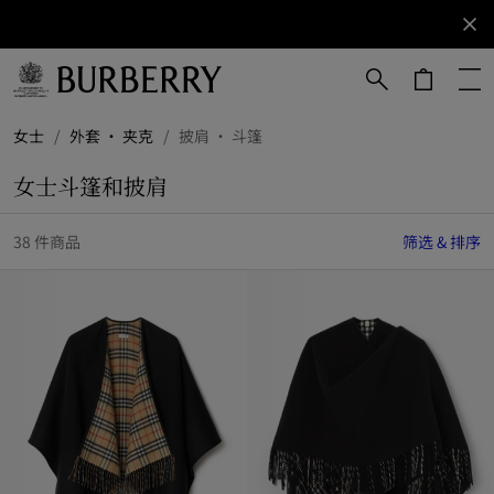
立即订阅
订阅获取
Burberry
品牌资
讯。
跳转至主目录
跳转至页脚
女士
/
外套 · 夹克
/
披肩 · 斗篷
女士斗篷和披肩
38 件商品
筛选 & 排序