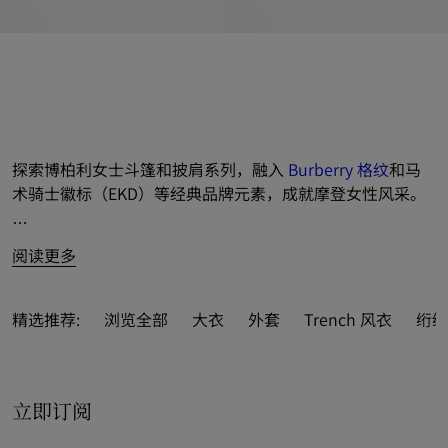
探索博柏利女士斗篷和披肩系列，融入 
Burberry 格纹
和马
术骑士徽标（EKD）等经典品牌元素，成就摩登女性风采。

阅读更多
精选推荐:
浏览全部
大衣
外套
Trench 风衣
绗缝
立即订阅