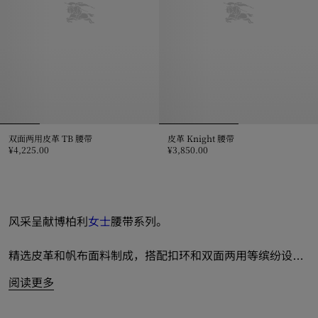
双面两用皮革 TB 腰带
皮革 Knight 腰带
¥4,225.00
¥3,850.00
双面两用皮革 TB 腰带, ¥4,225.00
皮革 Knight 腰带, ¥3,850.00
风采呈献博柏利
女士
腰带系列。
精选皮革和帆布面料制成，搭配扣环和双面两用等缤纷设
计，为优雅女士倾心打造多元之选。
阅读更多
推出经典黑色和棕色等色调，碰撞标志性 Burberry 格纹等