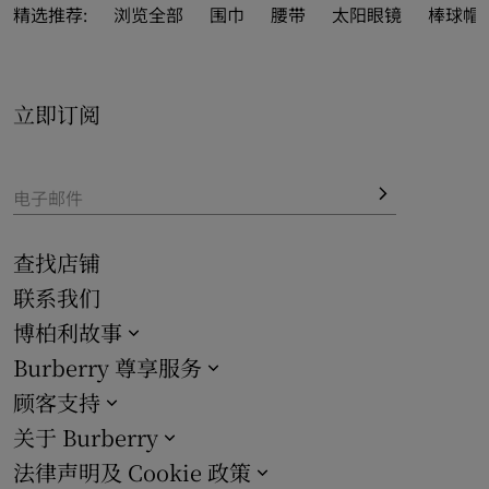
精彩图案，尽展品牌格调之姿。亦涵括鲜尚新季设计，巧妙
精选推荐:
浏览全部
围巾
腰带
太阳眼镜
棒球帽 
镌刻品牌马术骑士徽标（EKD）。
于官网一览全线系列精品，悦享免费配送和退货服务。亦可
立即订阅
作为精美
礼品
，尊享礼品包装服务。
电子邮件
查找店铺
联系我们
博柏利故事
Burberry 尊享服务
顾客支持
关于 Burberry
法律声明及 Cookie 政策