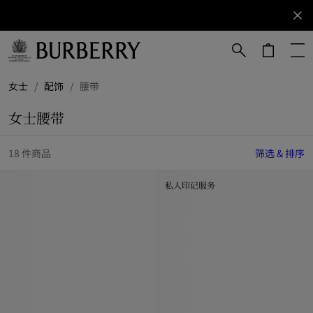
立即订阅
订阅获取
Burberry
品牌资
讯。
跳转至主目录
跳转至页脚
女士
/
配饰
/
腰带
女士腰带
18 件商品
筛选 & 排序
私人印记服务