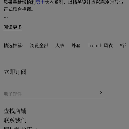
风采呈献博柏利
男士
大衣系列，以精美设计点彩寒冷时节与
正式场合格调。
标志性 Trench 风衣
和轻便大衣选用羊毛和羊绒面料焕新打
阅读更多
造，搭配经典量裁之作，轻松叠穿西装与粗织
针织衫
。
亦呈献航海外套、风雪大衣和牛角扣大衣等英伦外套典范，
精选推荐:
浏览全部
大衣
外套
Trench 风衣
绗缝
汲取品牌户外探索传统，为摩登衣橱注入新意选择。

立即订阅
电子邮件
查找店铺
联系我们