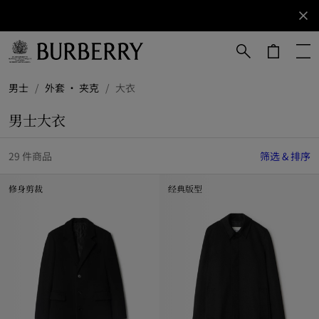
立即订阅
订阅获取
Burberry
品牌资
讯。
跳转至主目录
跳转至页脚
男士
/
外套 · 夹克
/
大衣
男士大衣
29 件商品
筛选 & 排序
修身剪裁
经典版型