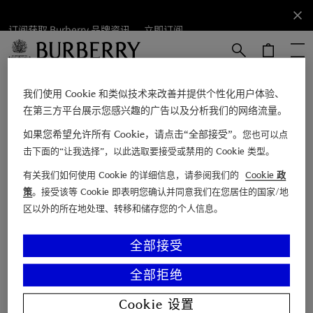
订阅获取 Burberry 品牌资讯。
订阅获取
立即订阅
Burberry
品牌资
讯。
跳转至主目录
跳转至页脚
立即订阅
我们使用 Cookie 和类似技术来改善并提供个性化用户体验、
在第三方平台展示您感兴趣的广告以及分析我们的网络流量。
如果您希望允许所有 Cookie，请点击“全部接受”。
您也可以点
电子邮箱
击下面的“让我选择”，以此选取要接受或禁用的 Cookie 类型。
有关我们如何使用 Cookie 的详细信息，请参阅我们的
Cookie 政
查找店铺
策
。接受该等 Cookie 即表明您确认并同意我们在您居住的国家/地
区以外的所在地处理、转移和储存您的个人信息。
联系我们
博柏利故事
全部接受
Burberry 尊享服务
全部拒绝
顾客支持
关于 Burberry
Cookie 设置