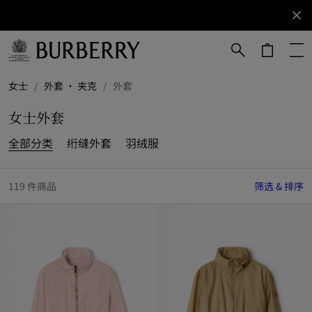
立即订阅
订阅获取
Burberry
品牌资
讯。
跳转至主目录
跳转至页脚
女士
/
外套 · 夹克
/
外套
女士外套
全部分类
绗缝外套
羽绒服
119 件商品
筛选 & 排序