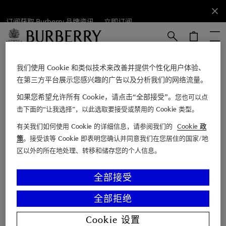
订阅获取 Burberry 品牌资讯。
订阅获取
立即订阅
Burberry
品牌资
讯。
跳转至主目录
跳转至页脚
立即订阅
我们使用 Cookie 和类似技术来改善并提供个性化用户体验、
在第三方平台展示您感兴趣的广告以及分析我们的网络流量。
如果您希望允许所有 Cookie，请点击“全部接受”。
您也可以点
电子邮箱
击下面的“让我选择”，以此选取要接受或禁用的 Cookie 类型。
有关我们如何使用 Cookie 的详细信息，请参阅我们的
Cookie 政
查找店铺
策
。接受该等 Cookie 即表明您确认并同意我们在您居住的国家/地
区以外的所在地处理、转移和储存您的个人信息。
联系我们
博柏利故事
全部接受
Burberry 尊享服务
全部拒绝
顾客支持
关于 Burberry
Cookie 设置