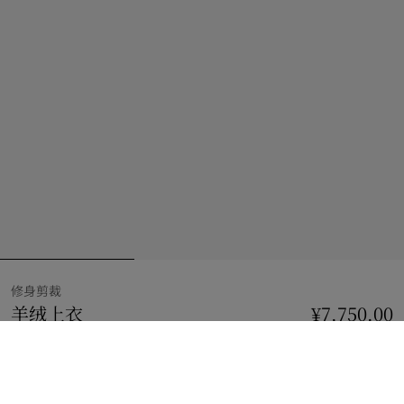
修身剪裁
羊绒上衣
价格 ¥7,750.00
修身剪裁
¥7,750.00
中调麻灰
2 款颜色
选择尺码: