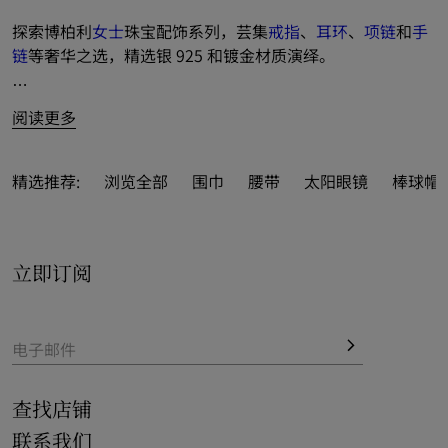
探索博柏利
女士
珠宝配饰系列，芸集
戒指
、
耳环
、
项链
和
手
链
等奢华之选，精选银 925 和镀金材质演绎。
经典珠宝款式焕新碰撞标志性品牌元素，以摩登雕刻设计彰
阅读更多
显随性英伦优雅。
亦可作为精美
礼品
，尊享免费礼品包装服务，以点睛之笔升
精选推荐:
浏览全部
围巾
腰带
太阳眼镜
棒球帽 
华巧思礼意。
于品牌官网一览全线系列设计，提供免费配送和退货服务。
立即订阅
电子邮件
查找店铺
联系我们