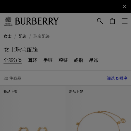
立即订阅
订阅获取
Burberry
品牌资
讯。
跳转至主目录
跳转至页脚
女士
/
配饰
/
珠宝配饰
女士珠宝配饰
全部分类
耳环
手链
项链
戒指
吊饰
80 件商品
筛选 & 排序
新品上架
新品上架