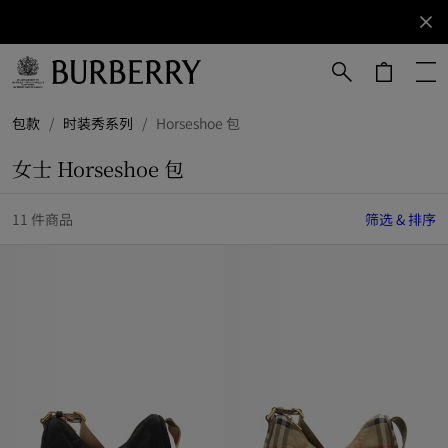
立即订阅
订阅获取
Burberry
品牌资
讯。
跳转至主目录
跳转至页脚
包款
/
时装秀系列
/
Horseshoe 包
女士 Horseshoe 包
11 件商品
筛选 & 排序