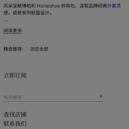
风采呈献博柏利 Horseshoe 斜背包，汲取品牌经典
外套
灵
感，成就系列轻盈设计。
马蹄造型邂逅创意美学，尽展匠心设计典范，致敬品牌百年
阅读更多
马术传统。
典藏骑士印章注入点睛之笔，亦巧搭可调式网纹肩背带，精
精选推荐:
浏览全部
纺饰以标志性 Burberry 格纹。
柔软廓形碰撞充裕容量，诠释实用功能理念。从轻旅周末到
立即订阅
悠然假日，轻松容纳日常所需。
融入经典色调和新季格纹配色，推出沙色、茶杯色、葱茏绿
和风信子色等缤纷之选，彰显包款百变姿态。

电子邮件
查找店铺
联系我们