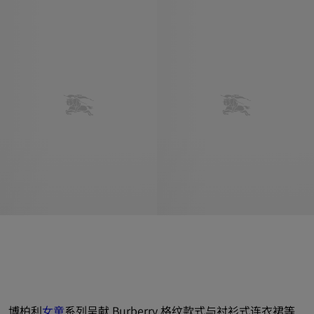
博柏利
女童
系列呈献 Burberry 格纹款式与衬衫式连衣裙等