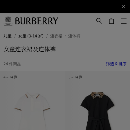
立即订阅
订阅获取
Burberry
品牌资
讯。
跳转至主目录
跳转至页脚
儿童
/
女童 (3-14 岁)
/
连衣裙 · 连体裤
女童连衣裙及连体裤
24 件商品
筛选 & 排序
4 – 14 岁
3 – 14 岁