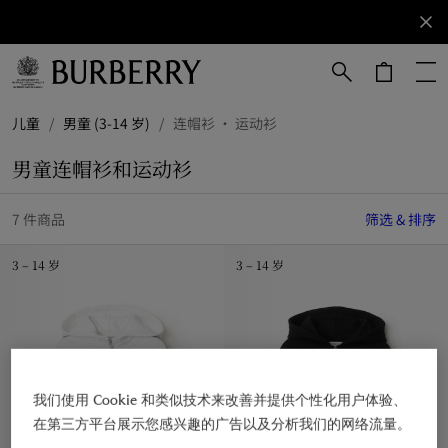
立即订阅
订阅获取
Burberry
品牌资
讯。
跳转至主目录
跳转至页脚
儿童
/
男童 (3-14 岁)
/
连帽衫 · 运动衫
男童连帽衫和运动衫
7 件商品
筛选 & 排序
3 – 14 岁
3 – 14 岁
我们使用 Cookie 和类似技术来改善并提供个性化用户体验、
在第三方平台展示您感兴趣的广告以及分析我们的网络流量。