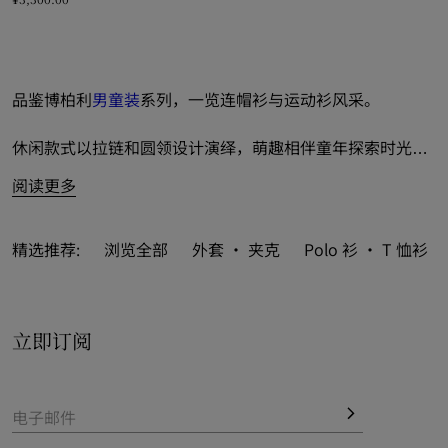
棉质拉链连帽衫, ¥3,300.00
品鉴博柏利
男童装
系列，一览连帽衫与运动衫风采。
休闲款式以拉链和圆领设计演绎，萌趣相伴童年探索时光。
阅读更多
融入标志性 Burberry 格纹和俏皮新季印花，亦缀以 
Thomas 泰迪熊和马术骑士徽标（KD）等品牌经典元素。

精选推荐:
浏览全部
外套 · 夹克
Polo 衫 · T 恤衫
立即订阅
电子邮件