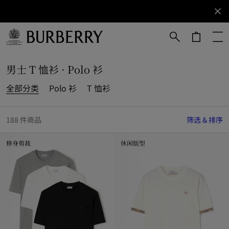
立即订阅
订阅获取
Burberry
品牌资
讯。
跳转至主目录
跳转至页脚
男士 T 恤衫 · Polo 衫
全部分类
Polo 衫
T 恤衫
188 件商品
筛选 & 排序
修身剪裁
休闲版型