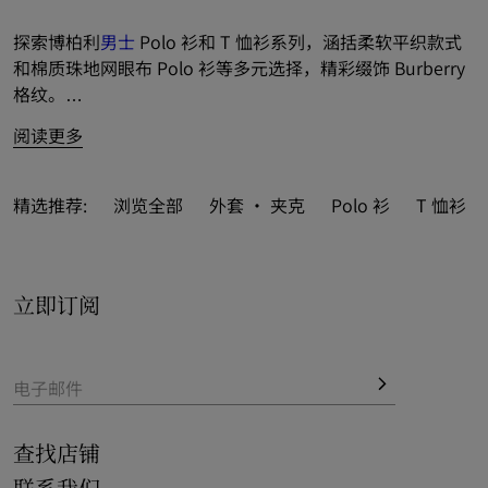
探索博柏利
男士
 Polo 衫和 T 恤衫系列，涵括柔软平织款式
和棉质珠地网眼布 Polo 衫等多元选择，精彩缀饰 Burberry 
格纹。
阅读更多
全新 T 恤衫和长袖上衣缤纷亮相，巧搭品牌徽标和新意印
花。
精选推荐:
浏览全部
外套 · 夹克
Polo 衫
T 恤衫
多姿 Polo 衫和 T 恤衫风采致敬品牌典藏历史，以经典元素
装点休闲设计，亦为修身款式推出标志性 Burberry 格纹之
选。
立即订阅
新季精品融入鲜尚条纹和格纹元素，成就雅仕格调典范。
电子邮件
查找店铺
联系我们