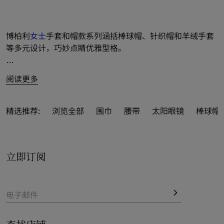
博柏利
女士
手套和帽款系列涵括棒球帽、针织帽和羊绒手套
等多元设计，巧妙点睛优雅型格。
双面两用渔夫帽精彩融入经典 Burberry 格纹和新季色调，
阅读更多
为本季新品注入格调气息。轻盈棒球帽以棉质和斜纹面料匠
心制成，饰有马术骑士徽标（EKD）贴花。
精选推荐:
浏览全部
围巾
腰带
太阳眼镜
棒球帽 
手套精品则推出皮革和羊绒款式，以品牌元素彰显隽永风
范。
立即订阅
电子邮件