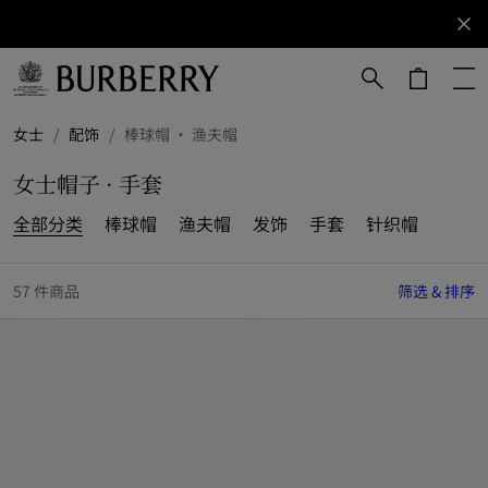
立即订阅
订阅获取
Burberry
品牌资
讯。
跳转至主目录
跳转至页脚
女士
/
配饰
/
棒球帽 · 渔夫帽
女士帽子 · 手套
全部分类
棒球帽
渔夫帽
发饰
手套
针织帽
57 件商品
筛选 & 排序