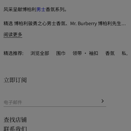
风采呈献博柏利
男士
香氛系列。
精选 博柏利骏勇之心男士香氛、Mr. Burberry 博柏利先生男
士香水和高定香氛系列，灵感源自华美户外世界。
阅读更多
推出多重规格的淡香水和香水之选，为格调男士倾心调制。
精选推荐:
浏览全部
围巾
领带 · 袖扣
香氛
私人
全新香氛亮眼登场，涵括迷人馥郁香调和芬芳木质清香，以
百变芳香彰显绅士魅力。
立即订阅
可作为精美
礼品
，尊享私人印记服务，为系列精品添加至多 
3 枚姓名首字母，缔造专属个性风范。
电子邮件
查找店铺
联系我们