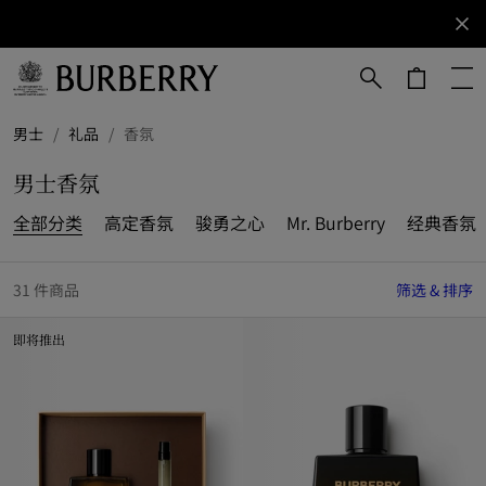
立即订阅
订阅获取
Burberry
品牌资
讯。
跳转至主目录
跳转至页脚
男士
/
礼品
/
香氛
男士香氛
全部分类
高定香氛
骏勇之心
Mr. Burberry
经典香氛
31 件商品
筛选 & 排序
即将推出