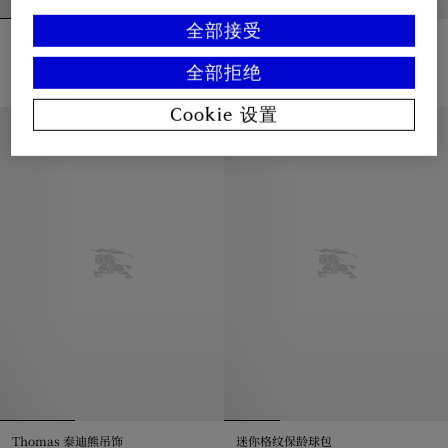
全部接受
格纹装饰棉质 T 恤衫
骑士徽标环状耳环
¥4,050.00
¥3,250.00
全部拒绝
格纹装饰棉质 T 恤衫, ¥4,050.00
骑士徽标环状耳环, ¥3,250.00
Cookie 设置
私人印记服务
Thomas 泰迪熊吊饰
迷你格纹保龄球包