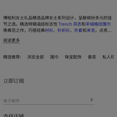
博柏利女士礼品精选品牌女士系列设计，呈献缤纷多元的佳
节之选。精选特辑涵括标志性 
Trench 风衣
和
羊绒格纹围巾
等典范之作，巧搭经典
衬衫
、
针织衫
、
外套
和
夹克
，点亮节
日风采。
阅读更多
多彩色调和样式演绎
包款
精品，添以限量版
围巾
、全新
珠宝
和
眼镜
，以精美配饰点睛真挚礼意。
精选推荐:
浏览全部
围巾
珠宝配饰
香氛
私人印
另以 Burberry 格纹和全新品牌元素装点多样精品，为精选
礼品
更添格调韵致。

立即订阅
电子邮件
查找店铺