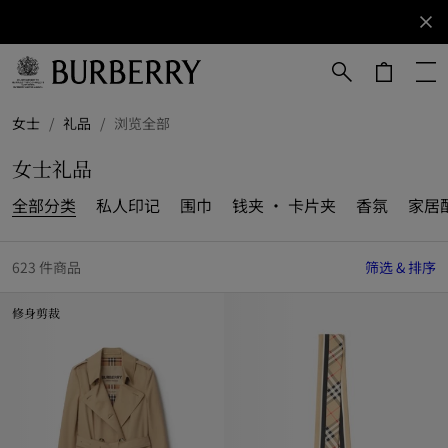
立即订阅
订阅获取
Burberry
品牌资
讯。
跳转至主目录
跳转至页脚
女士
/
礼品
/
浏览全部
女士礼品
全部分类
私人印记
围巾
钱夹 · 卡片夹
香氛
家居
623 件商品
筛选 & 排序
修身剪裁