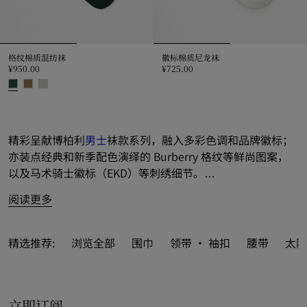
格纹棉质混纺袜
徽标棉质尼龙袜
¥950.00
¥725.00
徽标棉质尼龙袜, ¥725.00
格纹棉质混纺袜, ¥950.00
精彩呈献博柏利
男士
袜款系列，融入多彩色调和品牌徽标；
亦装点经典和新季配色演绎的 Burberry 格纹等鲜尚图案，
以及马术骑士徽标（EKD）等刺绣细节。
阅读更多
于官网一览全线系列精品，悦享免费配送和退货服务。亦可
作为精美
男士礼品
，尊享礼品包装服务。

精选推荐:
浏览全部
围巾
领带 · 袖扣
腰带
太阳
立即订阅