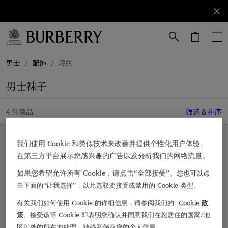
立即订阅
订阅获取
Burberry
品牌资
讯。
跳转至主目录
跳转至页脚
男士
/
配饰
/
短袜
男士袜子
4 件商品
筛选 & 排序
我们使用 Cookie 和类似技术来改善并提供个性化用户体验、
在第三方平台展示您感兴趣的广告以及分析我们的网络流量。
如果您希望允许所有 Cookie，请点击“全部接受”。
您也可以点
击下面的“让我选择”，以此选取要接受或禁用的 Cookie 类型。
有关我们如何使用 Cookie 的详细信息，请参阅我们的
Cookie 政
策
。接受该等 Cookie 即表明您确认并同意我们在您居住的国家/地
区以外的所在地处理、转移和储存您的个人信息。