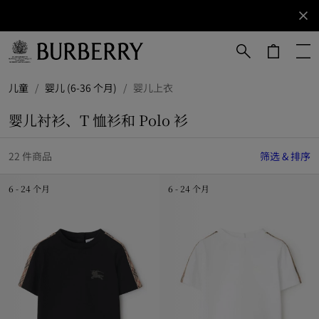
立即订阅
订阅获取
Burberry
品牌资
讯。
跳转至主目录
跳转至页脚
儿童
/
婴儿 (6-36 个月)
/
婴儿上衣
婴儿衬衫、T 恤衫和 Polo 衫
22 件商品
筛选 & 排序
6 - 24 个月
6 - 24 个月