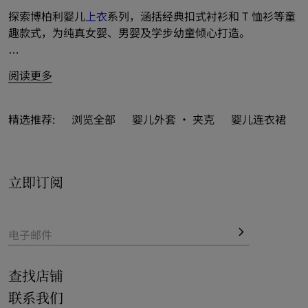
探索博柏利婴儿
上衣
系列，涵括经典扣式衬衫和 T 恤衫等童
趣款式，为纯真女婴、男婴及学步幼童倾心打造。
为活力男婴推出长袖及短袖衬衫、Burberry 格纹衣领 Polo 
阅读更多
衫和新季印花 T 恤衫，风采随行多彩童年。
为萌真女婴呈献 T 恤衫和轻盈女衫等多姿设计，融入新季 
精选推荐:
浏览全部
婴儿外套 · 夹克
婴儿连衣裙
Burberry 格纹和马术骑士徽标（EKD）。
立即订阅
电子邮件
查找店铺
联系我们