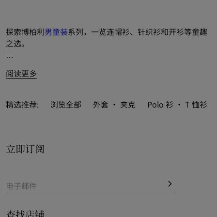
格纹装饰羊毛半拉链针织衫, ¥3,900.00
探索博柏利
男童装
系列，一览连帽衫、针织衫和开衫等童趣
之选。
舒适针织衫以拉链和圆领款式演绎，装点 Thomas 泰迪熊、
阅读更多
Burberry 格纹和马术骑士徽标（EKD），尽展经典品牌风
范。
精选推荐:
浏览全部
外套 · 夹克
Polo 衫 · T 恤衫
亦精选 
Burberry 经典之作
设计，融入标志性沙米色格纹。

立即订阅
电子邮件
查找店铺