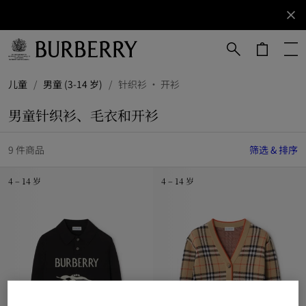
立即订阅
订阅获取
Burberry
品牌资
讯。
跳转至主目录
跳转至页脚
儿童
/
男童 (3-14 岁)
/
针织衫 · 开衫
男童针织衫、毛衣和开衫
9 件商品
筛选 & 排序
4 – 14 岁
4 – 14 岁