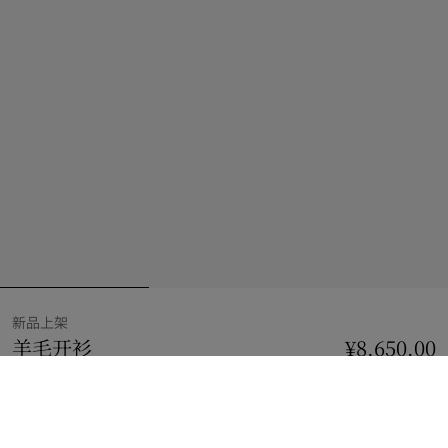
新品上架
羊毛开衫
价格 ¥8,650.00
新品上架
¥8,650.00
黑色
2 款颜色
选择尺码: