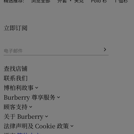
精选推荐:
浏览全部
外套 · 夹克
Polo 衫
T 恤衫
亦呈献多彩新季色调，碰撞摩登和典藏风格图案，为儒雅绅
士倾心打造。

立即订阅
电子邮件
查找店铺
联系我们
博柏利故事
Burberry 尊享服务
顾客支持
关于 Burberry
法律声明及 Cookie 政策