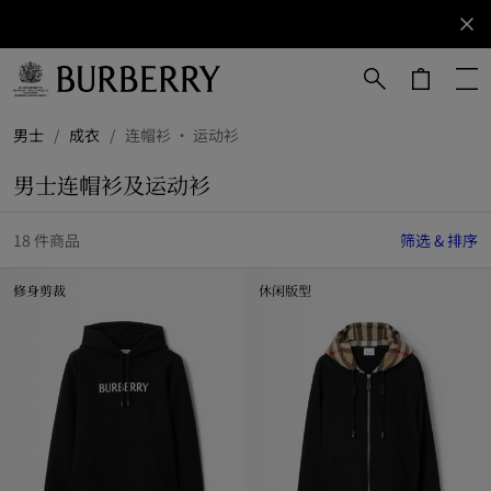
立即订阅
订阅获取
Burberry
品牌资
讯。
跳转至主目录
跳转至页脚
男士
/
成衣
/
连帽衫 · 运动衫
男士连帽衫及运动衫
18 件商品
筛选 & 排序
修身剪裁
休闲版型