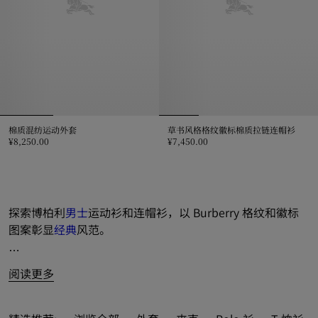
棉质混纺运动外套
草书风格格纹徽标棉质拉链连帽衫
¥8,250.00
¥7,450.00
棉质混纺运动外套, ¥8,250.00
草书风格格纹徽标棉质拉链连帽衫, ¥7
探索博柏利
男士
运动衫和连帽衫，以 Burberry 格纹和徽标
图案彰显
经典
风范。
品鉴缤纷新季款式，推出多元廓形与面料之选。标志性 
阅读更多
Burberry 格纹和马术骑士徽标（EKD）等品牌标识亮眼点
彩，成就系列格调典范。