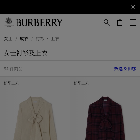
立即订阅
订阅获取
Burberry
品牌资
讯。
跳转至主目录
跳转至页脚
女士
/
成衣
/
衬衫 · 上衣
女士衬衫及上衣
34 件商品
筛选 & 排序
新品上架
新品上架