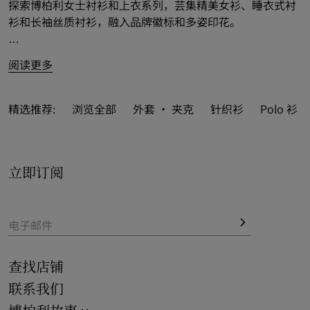
探索博柏利女士衬衫和上衣系列，芸集精美女衫、睡衣式衬
衫和长袖丝质衬衫，融入品牌徽标和多姿印花。
系列精品风采致敬品牌典藏传统，以 
Burberry 格纹
点彩棉
阅读更多
质衬衫，亦将新季元素巧思融入短袖牛仔款式，成就缤纷女
士衬衫和上衣设计。
精选推荐:
浏览全部
外套 · 夹克
针织衫
Polo 衫 
休闲丝质精品碰撞鲜尚图案，搭配经典修身衬衫和无袖设
计，灵感源自英国亚文化。
立即订阅
电子邮件
查找店铺
联系我们