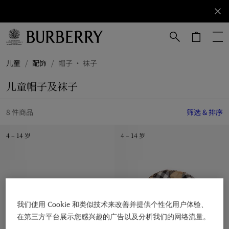
立即订阅
订阅获取
Burberry
品牌资
讯。
跳转至主目录
跳转至页脚
儿童
/
配饰
/
帽子 · 袜子
儿童帽子及袜子
8 件商品
筛选 & 排序
4 – 14 岁
4 – 14 岁
我们使用 Cookie 和类似技术来改善并提供个性化用户体验、
在第三方平台展示您感兴趣的广告以及分析我们的网络流量。