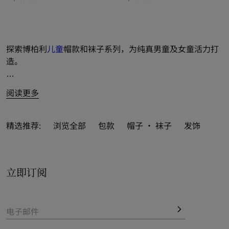
骑士徽标棋盘格印花棉质渔夫帽, ¥2,250.00
旗帜图案尼龙棒球帽, ¥2,200.00
探索博柏利
儿童
帽款和袜子系列，为纯真男童及女童活力打
造。
精选新季色彩演绎的缤纷帽款，涵括渔夫帽和棒球帽等多元
阅读更多
款式。推出双面两用设计，融入标志性 
Burberry 格纹
，亦
点彩马术骑士徽标（EKD）。
精选推荐:
浏览全部
包款
帽子 · 袜子
发饰
儿童袜款系列则汇聚及踝和及膝款式，萌意装点针织经典 
Burberry 格纹，伴行童年精彩瞬间。

立即订阅
电子邮件