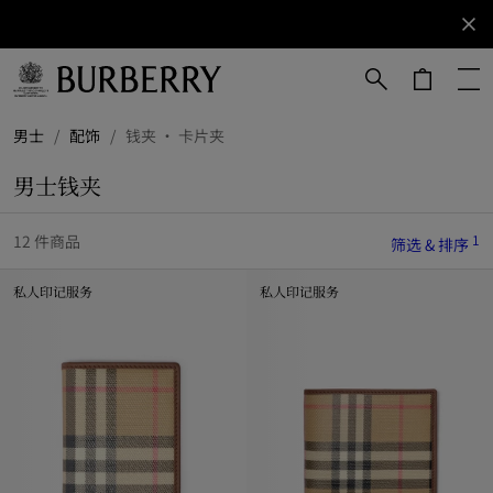
立即订阅
订阅获取
Burberry
品牌资
讯。
跳转至主目录
跳转至页脚
男士
/
配饰
/
钱夹 · 卡片夹
男士钱夹
1
12 件商品
筛选 & 排序
私人印记服务
私人印记服务