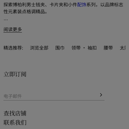
探索博柏利男士钱夹、卡片夹和小件
配饰
系列，以品牌标志
性元素装点格调精品。
系列推出精巧款式和长款设计，选用粒纹小牛皮和格纹压花
阅读更多
面料匠心制成；亦搭配双折和链饰钱夹，以多姿精品演绎绅
士型格。
精选推荐:
浏览全部
围巾
领带 · 袖扣
腰带
太阳
融入 Burberry 格纹和品牌徽标等标志性元素，巧思点亮系
列多元设计。碰撞缤纷新季款式，缀以 B 字型剪裁配件等新
意品牌标识。
立即订阅
品牌经典格纹以多彩配色呈现，涵括骑士蓝等鲜尚色调。
一览系列精品，以便携式尺寸成就多样设计。
电子邮件
查找店铺
联系我们