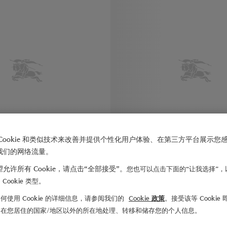
Cookie 和类似技术来改善并提供个性化用户体验、在第三方平台展示您
我们的网络流量。
允许所有 Cookie，请点击“全部接受”。
您也可以点击下面的“让我选择”，
Cookie 类型。
何使用 Cookie 的详细信息，请参阅我们的
Cookie 政策
。接受该等 Cookie
¥4,975.00
格纹羊绒围巾
们在您居住的国家/地区以外的所在地处理、转移和储存您的个人信息。
34
+
34
,975.00
格纹羊绒围巾, ¥4,975.00