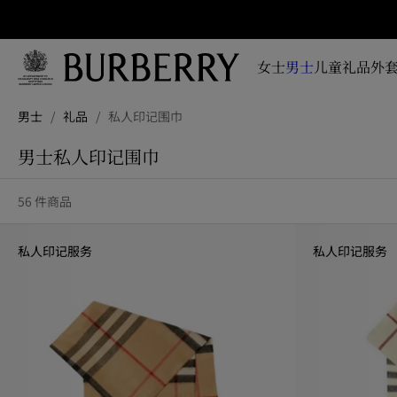
立即订阅
即时
掌握
女士
男士
儿童
礼品
外套
品牌
全新
跳转至主目录
跳转至页脚
系
男士
/
礼品
/
私人印记围巾
列、
广告
男士私人印记围巾
大片
及设
56 件商品
计故
事资
讯
私人印记服务
私人印记服务