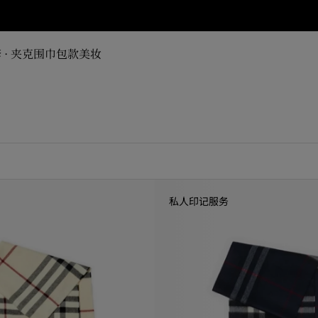
 · 夹克
围巾
包款
美妆
私人印记服务