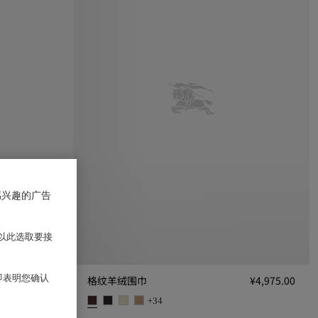
感兴趣的广告
以此选取要接
 即表明您确认
¥4,975.00
格纹羊绒围巾
¥4,975.00
+
34
格纹羊绒围巾, ¥4,975.00