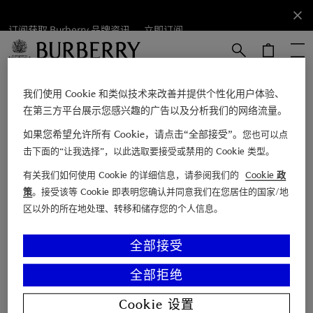
订阅获取 Burberry 品牌资讯。
订阅获取
立即订阅
Burberry
品牌资
讯。
跳转至主目录
跳转至页脚
立即订阅
我们使用 Cookie 和类似技术来改善并提供个性化用户体验、
在第三方平台展示您感兴趣的广告以及分析我们的网络流量。
如果您希望允许所有 Cookie，请点击“全部接受”。
您也可以点
电子邮箱
击下面的“让我选择”，以此选取要接受或禁用的 Cookie 类型。
有关我们如何使用 Cookie 的详细信息，请参阅我们的
Cookie 政
查找店铺
策
。接受该等 Cookie 即表明您确认并同意我们在您居住的国家/地
区以外的所在地处理、转移和储存您的个人信息。
联系我们
博柏利故事
全部接受
Burberry 尊享服务
全部拒绝
顾客支持
关于 Burberry
Cookie 设置