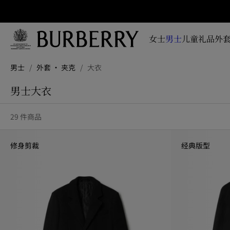
立即订阅
即时
掌握
女士
男士
儿童
礼品
外套
品牌
全新
跳转至主目录
跳转至页脚
系
男士
/
外套 · 夹克
/
大衣
列、
广告
男士大衣
大片
及设
29 件商品
计故
事资
讯
修身剪裁
经典版型