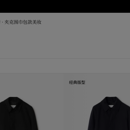
 · 夹克
围巾
包款
美妆
经典版型