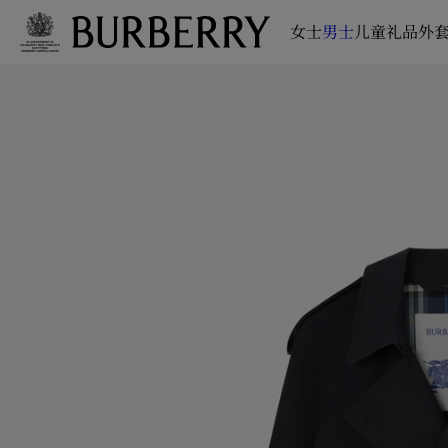
女士
男士
儿童
礼品
外套
跳转至主目录
跳转至页脚