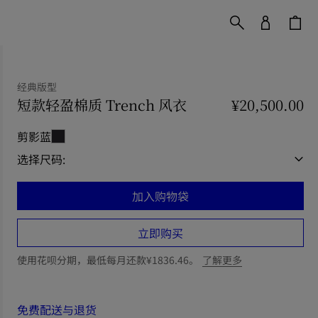
经典版型
短款轻盈棉质 Trench 风衣
价格 ¥20,500.00
¥20,500.00
经
剪影蓝
选择尺码:
加入购物袋
立即购买
使用花呗分期，最低每月还款¥1836.46。
了解更多
免费配送与退货