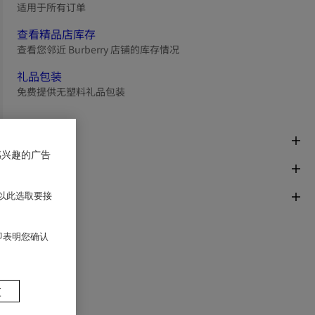
适用于所有订单
查看精品店库存
查看您邻近 Burberry 店铺的库存情况
礼品包装
免费提供无塑料礼品包装
商品描述
感兴趣的广告
尺码与版型
面料与保养
以此选取要接
 即表明您确认
置