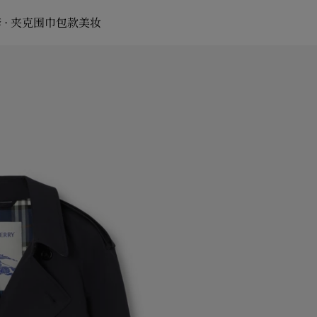
 · 夹克
围巾
包款
美妆