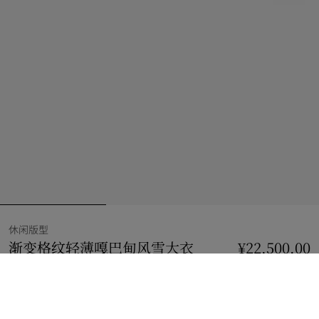
休闲版型
渐变格纹轻薄嘎巴甸风雪大衣
价格 ¥22,500.00
¥22,500.00
休
灰褐米
选择尺码: