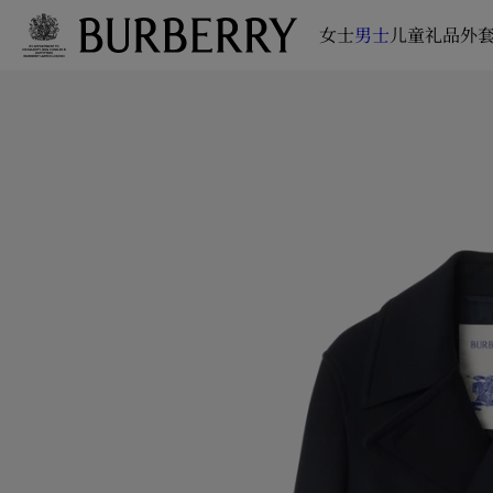
女士
男士
儿童
礼品
外套
跳转至主目录
跳转至页脚