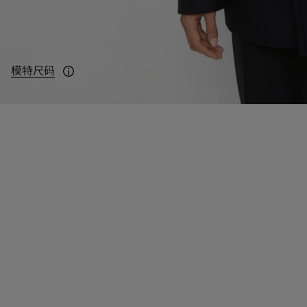
模特尺码
模特身高：187cm，身穿 IT 50 码。