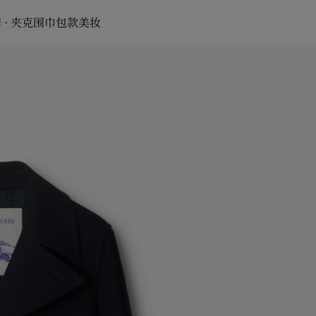
 · 夹克
围巾
包款
美妆