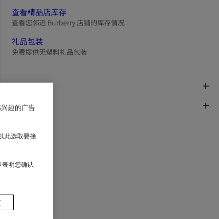
查看精品店库存
查看您邻近 Burberry 店铺的库存情况
礼品包装
免费提供无塑料礼品包装
商品描述
面料与保养
感兴趣的广告
以此选取要接
 即表明您确认
置