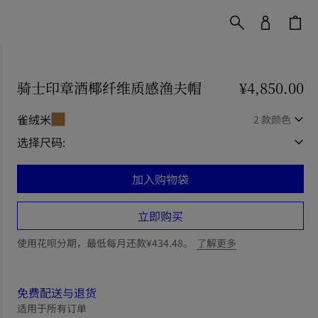
骑士印章酒椰纤维质感渔夫帽
价格 ¥4,850.00
¥4,850.00
雀绒米
2 款颜色
选择尺码:
加入购物袋
立即购买
使用花呗分期，最低每月还款¥434.48。
了解更多
免费配送与退货
适用于所有订单