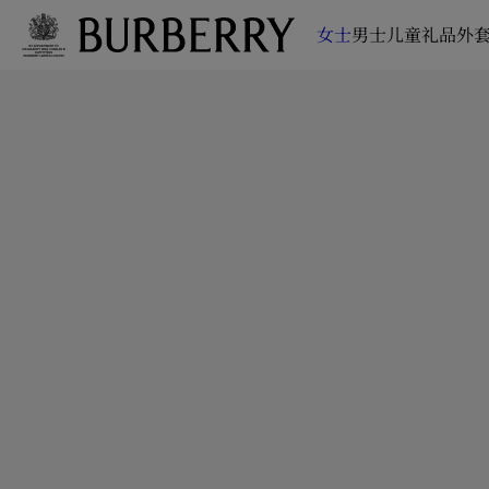
女士
男士
儿童
礼品
外套
跳转至主目录
跳转至页脚