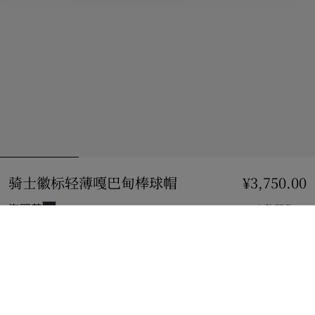
骑士徽标轻薄嘎巴甸棒球帽
价格 ¥3,750.00
¥3,750.00
海军蓝
2 款颜色
选择尺码:
选择尺码
立即购买