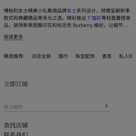
博柏利女士精美小礼集锦品牌
女士
系列设计，倾情呈献新季
款式和典藏精品等多元之选。精彩推出 
T 恤衫
等轻盈叠搭单
品，装饰新季图案印花和标志性 Burberry 格纹，以细节巧
思表达真挚心意。
配饰
系列则芸集多姿样式和尺寸的
丝巾
，
阅读更多
并融入全新
鞋履
、
帽款
、
太阳眼镜
和
珠宝配饰
，为整体造型
增添灵动之笔。另呈献多款
雨伞
和
钱夹
，搭配身穿嘎巴甸 
Trench 风衣
的 Thomas 泰迪熊等趣味
钥匙吊饰
，以心意佳
精选推荐:
浏览全部
围巾
珠宝配饰
香氛
私人印
选开启赠礼灵感。
立即订阅
电子邮件
查找店铺
联系我们