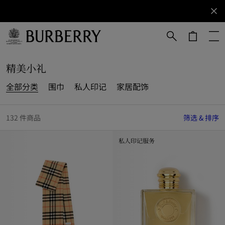
立即订阅
订阅获取
Burberry
品牌资
讯。
跳转至主目录
跳转至页脚
精美小礼
全部分类
围巾
私人印记
家居配饰
132 件商品
筛选 & 排序
私人印记服务