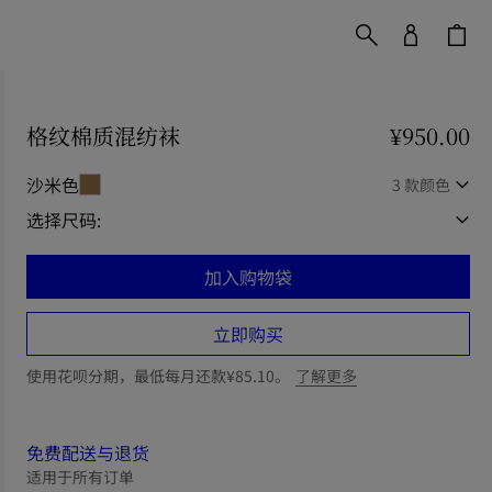
格纹棉质混纺袜
价格 ¥950.00
¥950.00
沙米色
3 款颜色
选择尺码:
加入购物袋
立即购买
使用花呗分期，最低每月还款¥85.10。
了解更多
免费配送与退货
适用于所有订单