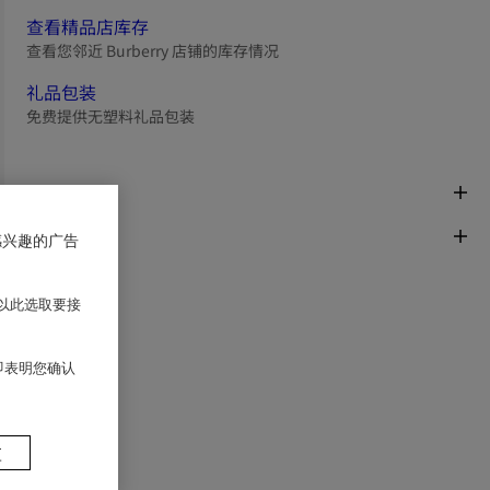
查看精品店库存
查看您邻近 Burberry 店铺的库存情况
礼品包装
免费提供无塑料礼品包装
商品描述
面料与保养
感兴趣的广告
以此选取要接
 即表明您确认
置