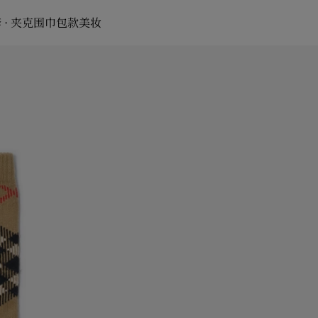
 · 夹克
围巾
包款
美妆