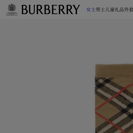
女士
男士
儿童
礼品
外套
跳转至主目录
跳转至页脚