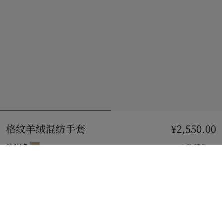
格纹羊绒混纺手套
价格 ¥2,550.00
¥2,550.00
沙米色
3 款颜色
选择尺码:
选择尺码
立即购买