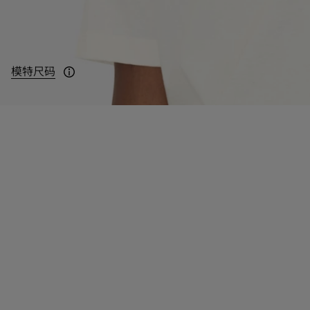
模特尺码
模特身高：188cm，身穿 UK M 码。