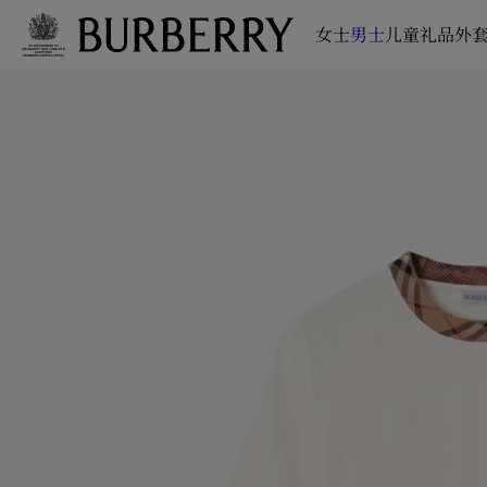
女士
男士
儿童
礼品
外套
跳转至主目录
跳转至页脚