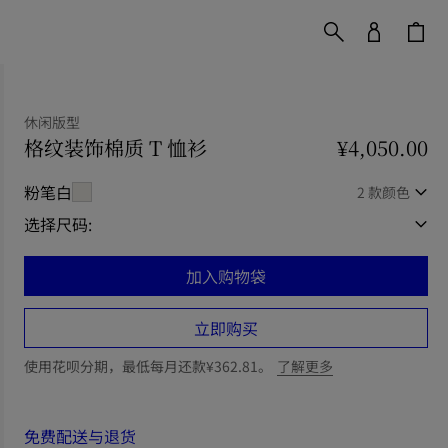
休闲版型
格纹装饰棉质 T 恤衫
价格 ¥4,050.00
¥4,050.00
休闲版型
粉笔白
2 款颜色
选择尺码:
加入购物袋
立即购买
使用花呗分期，最低每月还款¥362.81。
了解更多
免费配送与退货