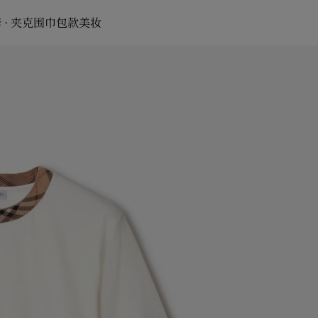
 · 夹克
围巾
包款
美妆