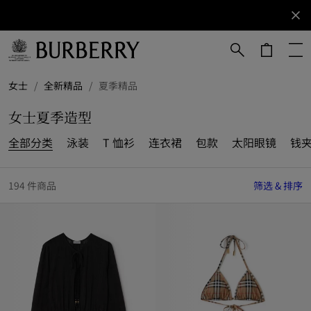
立即订阅
订阅获取
Burberry
品牌资
讯。
跳转至主目录
跳转至页脚
女士
/
全新精品
/
夏季精品
女士夏季造型
全部分类
泳装
T 恤衫
连衣裙
包款
太阳眼镜
钱夹
194 件商品
筛选 & 排序