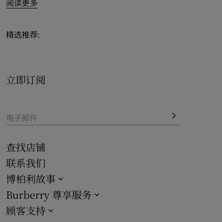
阅读更多
连帽衫相得益彰；添以 Burberry 格纹泳装和相宜配饰等风
采
新品
，注入夏季活力。
精选推荐:
女士假日特辑亦精选拖鞋、凉鞋、穆勒鞋等精美鞋履，以及
丝巾、遮阳帽和棒球帽等凉感
配饰
，融入新季图案印花，缔
造畅意造型。

立即订阅
电子邮件
查找店铺
联系我们
博柏利故事
Burberry 尊享服务
顾客支持