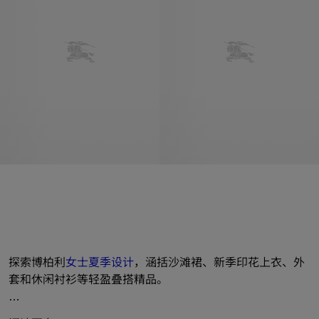
探索博柏利
女士
夏季设计
，涵括沙滩裙、新季印花上衣、外
套和休闲衬衫等轻盈叠搭精品。
运动短裤和棉质运动裤等运动装清爽登场，与配套 T 恤衫及