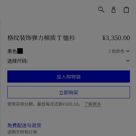
格纹装饰弹力棉质 T 恤衫
价格 ¥3,350.00
¥3,350.00
黑色
2 款颜色
选择尺码:
加入购物袋
立即购买
使用花呗分期，最低每月还款¥300.10。
了解更多
免费配送与退货
适用于所有订单