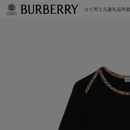
女士
男士
儿童
礼品
外套
跳转至主目录
跳转至页脚