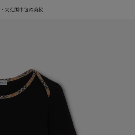
 · 夹克
围巾
包款
美妆