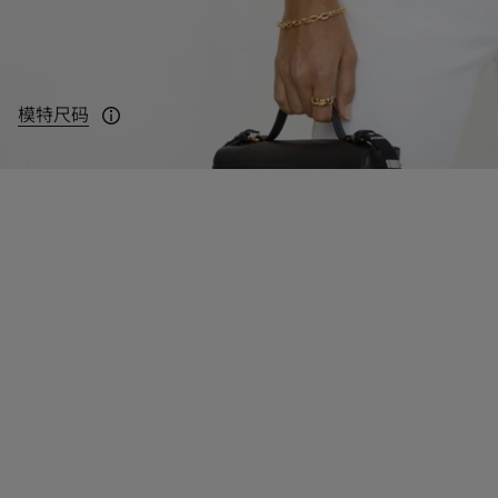
模特尺码
模特身高 175cm，身穿 UK XS 码。