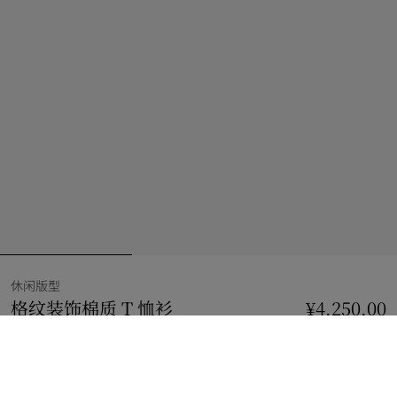
休闲版型
格纹装饰棉质 T 恤衫
价格 ¥4,250.00
休闲版型
¥4,250.00
粉笔白
2 款颜色
选择尺码: