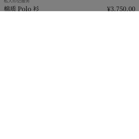
私人印记服务
棉质 Polo 衫
价格 ¥3,750.00
私人印记服务
¥3,750.00
矢车菊蓝
29 款颜色
免费私人印记
添加
选择尺码:
选择尺码
立即购买
使用花呗分期，最低每月还款¥335.94。
了解更多
免费私人印记服务
添加至多 3 枚姓名首字母标识
免费配送与退货