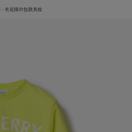
 · 夹克
围巾
包款
美妆