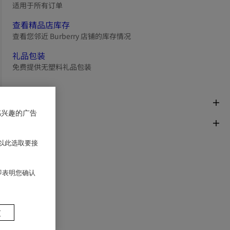
适用于所有订单
查看精品店库存
查看您邻近 Burberry 店铺的库存情况
礼品包装
免费提供无塑料礼品包装
商品描述
感兴趣的广告
面料与保养
以此选取要接
 即表明您确认
置