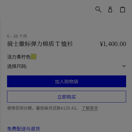
6 – 36 个月
骑士徽标弹力棉质 T 恤衫
价格 ¥1,400.00
¥1,400.00
6 – 3
活力青柠色
选择尺码:
加入购物袋
立即购买
使用花呗分期，最低每月还款¥125.42。
了解更多
免费配送与退货