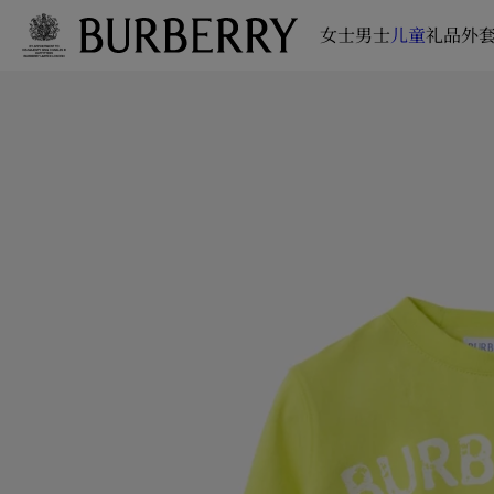
女士
男士
儿童
礼品
外套
跳转至主目录
跳转至页脚