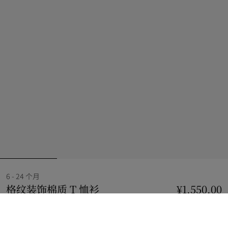
6 - 24 个月
格纹装饰棉质 T 恤衫
价格 ¥1,550.00
6 - 24 个月
¥1,550.00
白色
2 款颜色
T 恤衫
3 种款式