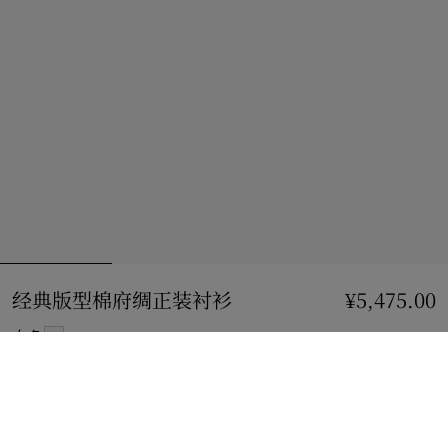
经典版型棉府绸正装衬衫
价格 ¥5,475.00
¥5,475.00
白色
选择尺码:
选择尺码