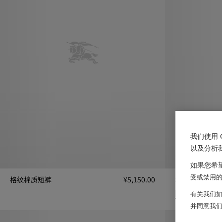
我们使用 
以及分析
如果您希望
受或禁用的 
格纹棉质短裤
¥5,150.00
格纹装饰棉府
格纹棉质短裤, ¥5,150.00
有关我们如
格纹装饰棉府绸短裤
并同意我