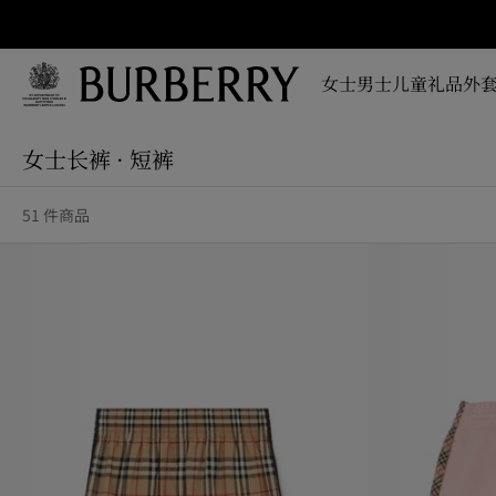
立即订阅
即时
掌握
女士
男士
儿童
礼品
外套
品牌
全新
跳转至主目录
跳转至页脚
系
女士长裤 · 短裤
列、
广告
大片
51 件商品
及设
计故
事资
讯