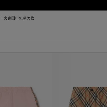
 · 夹克
围巾
包款
美妆