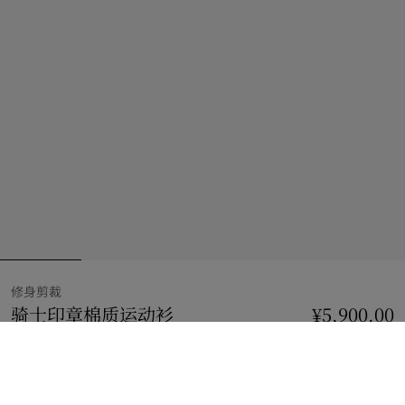
修身剪裁
骑士印章棉质运动衫
价格 ¥5,900.00
修身剪裁
¥5,900.00
黑色
选择尺码: