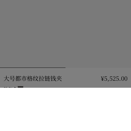
大号都市格纹拉链钱夹
价格 ¥5,525.00
¥5,525.00
铁灰色
加入购物袋
立即购买
使用花呗分期，最低每月还款¥494.95。
了解更多